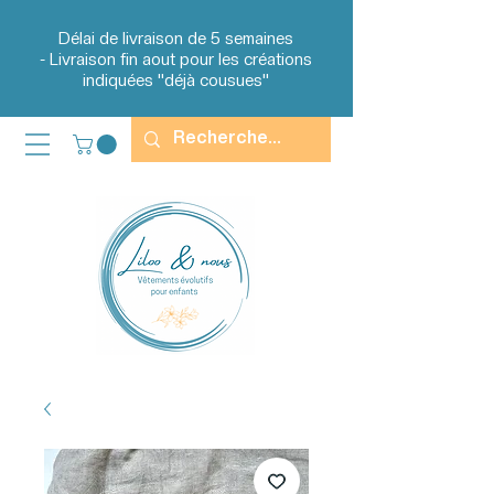
Délai de livraison de 5 semaines
-
Livraison fin aout
pour les créations
indiquées "déjà cousues"