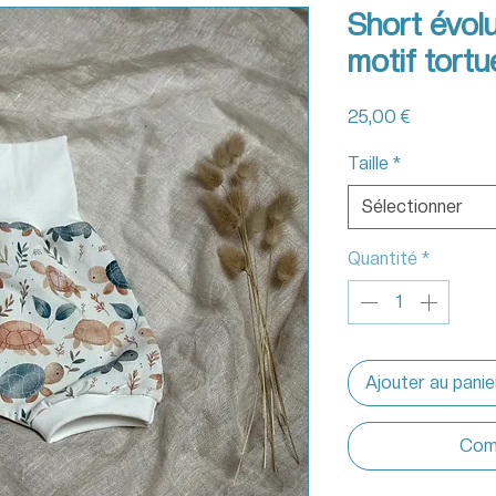
Short évolu
motif tortu
Prix
25,00 €
Taille
*
Sélectionner
Quantité
*
Ajouter au panie
Com