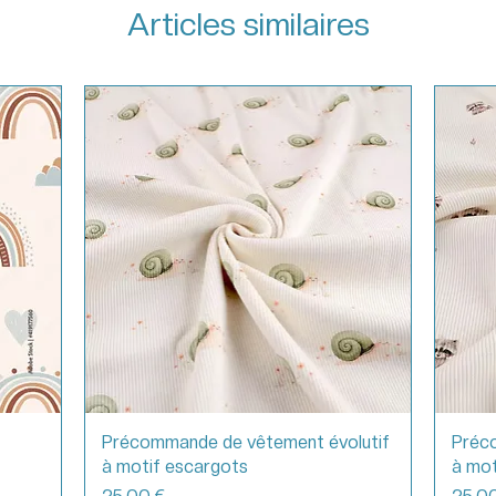
Articles similaires
Précommande de vêtement évolutif
Préc
à motif escargots
à mot
Prix
Prix