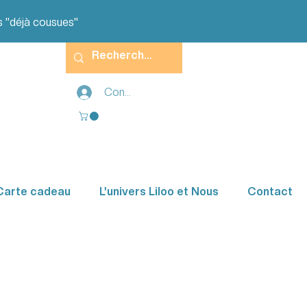
s "déjà cousues"
Connexion
Carte cadeau
L'univers Liloo et Nous
Contact