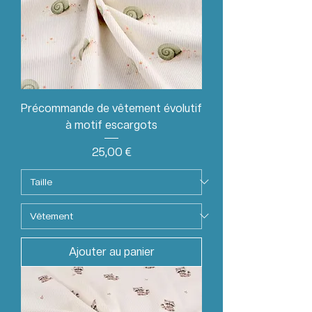
Précommande de vêtement évolutif
à motif escargots
Prix
25,00 €
Ajouter au panier