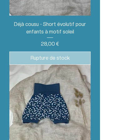
Déjà cousu - Short évolutif pour
enfants à motif soleil
Prix
28,00 €
Rupture de stock