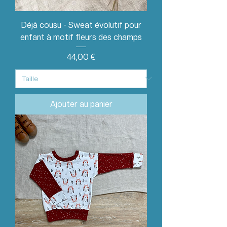
Déjà cousu - Sweat évolutif pour
enfant à motif fleurs des champs
Prix
44,00 €
Ajouter au panier