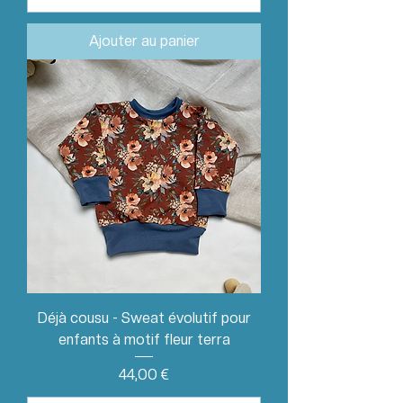
Ajouter au panier
Déjà cousu - Sweat évolutif pour
enfants à motif fleur terra
Prix
44,00 €