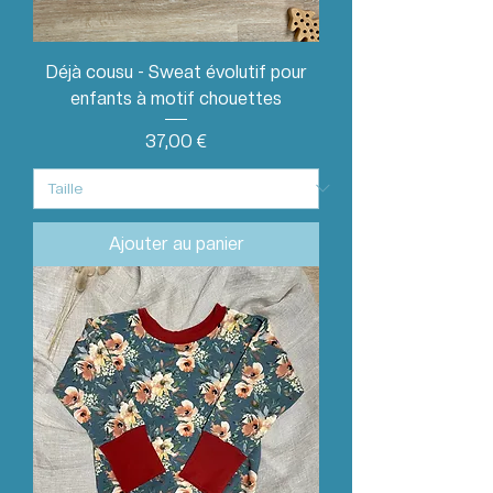
Déjà cousu - Sweat évolutif pour
enfants à motif chouettes
Prix
37,00 €
Ajouter au panier